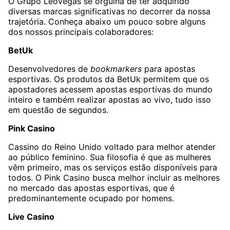
O Grupo LeoVegas se orgulha de ter adquirido
diversas marcas significativas no decorrer da nossa
trajetória. Conheça abaixo um pouco sobre alguns
dos nossos principais colaboradores:
BetUk
Desenvolvedores de
bookmarkers
para apostas
esportivas. Os produtos da BetUk permitem que os
apostadores acessem apostas esportivas do mundo
inteiro e também realizar apostas ao vivo, tudo isso
em questão de segundos.
Pink Casino
Cassino do Reino Unido voltado para melhor atender
ao público feminino. Sua filosofia é que as mulheres
vêm primeiro, mas os serviços estão disponíveis para
todos. O Pink Casino busca melhor incluir as melhores
no mercado das apostas esportivas, que é
predominantemente ocupado por homens.
Live Casino