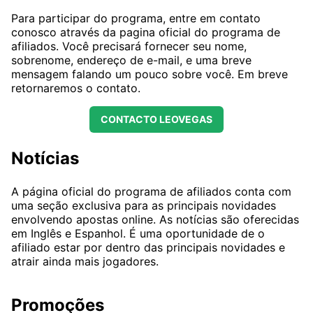
Para participar do programa, entre em contato
conosco através da pagina oficial do programa de
afiliados. Você precisará fornecer seu nome,
sobrenome, endereço de e-mail, e uma breve
mensagem falando um pouco sobre você. Em breve
retornaremos o contato.
CONTACTO LEOVEGAS
Notícias
A página oficial do programa de afiliados conta com
uma seção exclusiva para as principais novidades
envolvendo apostas online. As notícias são oferecidas
em Inglês e Espanhol. É uma oportunidade de o
afiliado estar por dentro das principais novidades e
atrair ainda mais jogadores.
Promoções