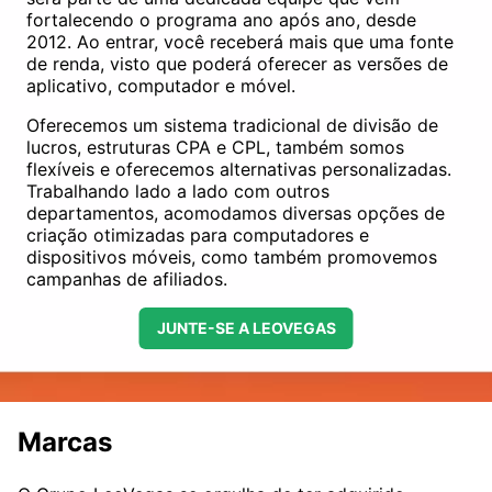
fortalecendo o programa ano após ano, desde
2012. Ao entrar, você receberá mais que uma fonte
de renda, visto que poderá oferecer as versões de
aplicativo, computador e móvel.
Oferecemos um sistema tradicional de divisão de
lucros, estruturas CPA e CPL, também somos
flexíveis e oferecemos alternativas personalizadas.
Trabalhando lado a lado com outros
departamentos, acomodamos diversas opções de
criação otimizadas para computadores e
dispositivos móveis, como também promovemos
campanhas de afiliados.
JUNTE-SE A LEOVEGAS
Marcas