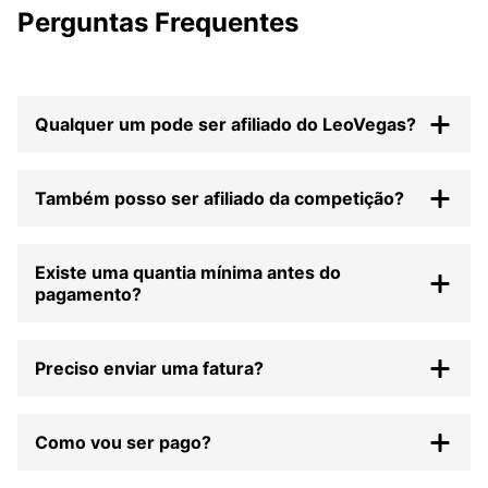
Perguntas Frequentes
Qualquer um pode ser afiliado do LeoVegas?
Qualquer pessoa pode requerer a inscrição no
programa. Mas existe uma série de critérios a
Também posso ser afiliado da competição?
serem considerados antes de aprovação.
Sim, não há qualquer restrição neste aspecto.
Existe uma quantia mínima antes do
pagamento?
A quantia mínima antes do pagamento é de 50
Euros. Você pode enviar um e-mail para
Preciso enviar uma fatura?
affiliateteam@leovegas.com
para discutir sobre
valores menores.
Depende da forma de pagamento que você
escolheu. Caso escolha transferências via Wire,
Como vou ser pago?
Neteller ou Skrill, não é preciso enviar uma fatura.
Estas opções garantem o pagamento automático
Como dito anteriormente, você pode escolher a