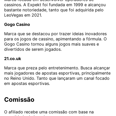
cassinos. A Expekt foi fundada em 1999 e alcançou
bastante notoriedade, tanto que foi adquirida pelo
LeoVegas em 2021.
Gogo Casino
Marca que se destacou por trazer ideias inovadores
para os jogos de cassino, apimentando a fórmula. O
Gogo Casino tornou alguns jogos mais suaves e
divertidos de serem jogados.
21.co.uk
Marca que preza pelo entretenimento. Busca alcançar
mais jogadores de apostas esportivas, principalmente
no Reino Unido. Tanto que lançaram um canal focado
em apostas esportivas.
Comissão
O afiliado recebe uma comissão com base na