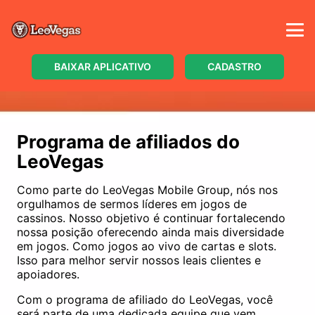
BAIXAR APLICATIVO
CADASTRO
Programa de afiliados do
LeoVegas
Como parte do LeoVegas Mobile Group, nós nos
orgulhamos de sermos líderes em jogos de
cassinos. Nosso objetivo é continuar fortalecendo
nossa posição oferecendo ainda mais diversidade
em jogos. Como jogos ao vivo de cartas e slots.
Isso para melhor servir nossos leais clientes e
apoiadores.
Com o programa de afiliado do LeoVegas, você
será parte de uma dedicada equipe que vem