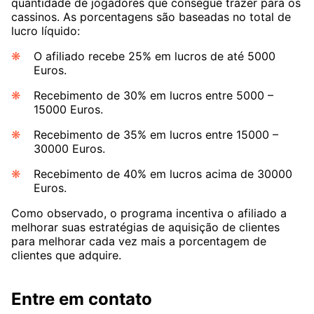
quantidade de jogadores que consegue trazer para os
cassinos. As porcentagens são baseadas no total de
lucro líquido:
O afiliado recebe 25% em lucros de até 5000
Euros.
Recebimento de 30% em lucros entre 5000 –
15000 Euros.
Recebimento de 35% em lucros entre 15000 –
30000 Euros.
Recebimento de 40% em lucros acima de 30000
Euros.
Como observado, o programa incentiva o afiliado a
melhorar suas estratégias de aquisição de clientes
para melhorar cada vez mais a porcentagem de
clientes que adquire.
Entre em contato