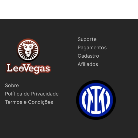
no dia 15 de cada mês. Caso sua conta bancária
opção de pagamento automático caso opte por
esteja fora da União Europeia e você não tenha o
Wire, Skrill ou Neteller. Se estas opções não forem
código IBAN, não será possível a transferência
possíveis, envie um pedido de pagamento
automática. Nessas situações você precisará
acompanhado de sua fatura para o endereço
enviar um pedido para invoice@leovegas com a
invoice@leovegas para que você seja pago.
sua fatura para que seu pagamento seja realizado.
Suporte
Pagamentos
Cadastro
Afiliados
Sobre
Política de Privacidade
Termos e Condições