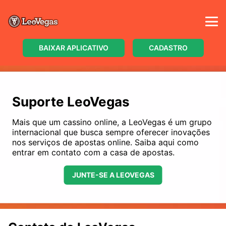
BAIXAR APLICATIVO
CADASTRO
Suporte LeoVegas
Mais que um cassino online, a LeoVegas é um grupo
internacional que busca sempre oferecer inovações
nos serviços de apostas online. Saiba aqui como
entrar em contato com a casa de apostas.
JUNTE-SE A LEOVEGAS