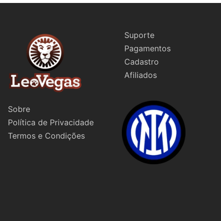
Suporte
Pagamentos
Cadastro
Afiliados
Sobre
Política de Privacidade
Termos e Condições